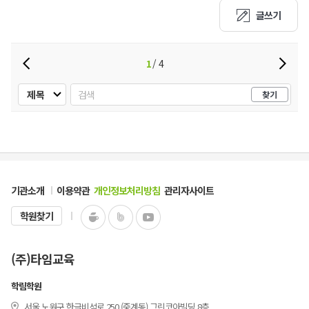
글쓰기
1
4
찾기
기관소개
이용약관
개인정보처리방침
관리자사이트
학원찾기
(주)타임교육
학림학원
서울 노원구 한글비석로 250 (중계동) 그린코아빌딩 8층