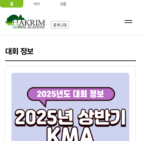
홈
예약
엠몰
중계·고등
대회 정보