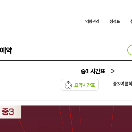
익힘관리
성적표
강예약
바
중3 시간표
로
가
중3 여름
요약시간표
기
단
축
URL