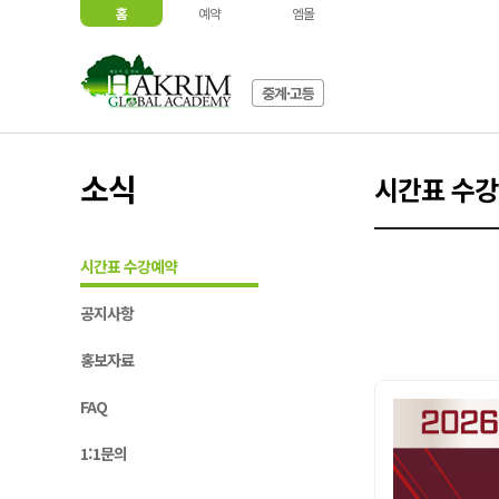
홈
예약
엠몰
중계·고등
소식
시간표 수
시간표 수강예약
공지사항
홍보자료
FAQ
1:1문의