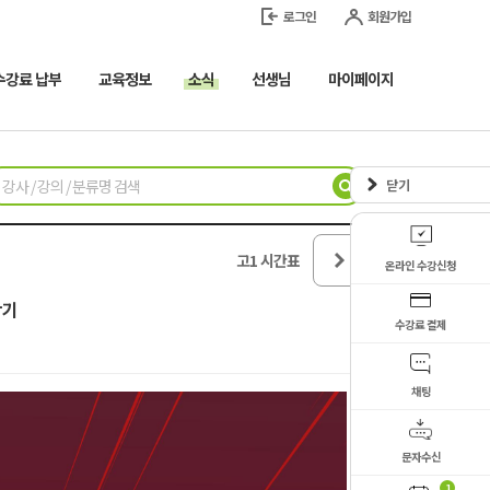
로그인
회원가입
수강료 납부
교육정보
소식
선생님
마이페이지
닫기
다
고1 시간표
음
학
학기
년